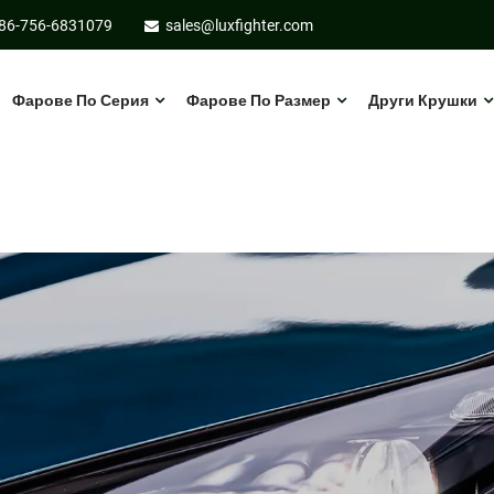
86-756-6831079
sales@luxfighter.com
Фарове По Серия
Фарове По Размер
Други Крушки