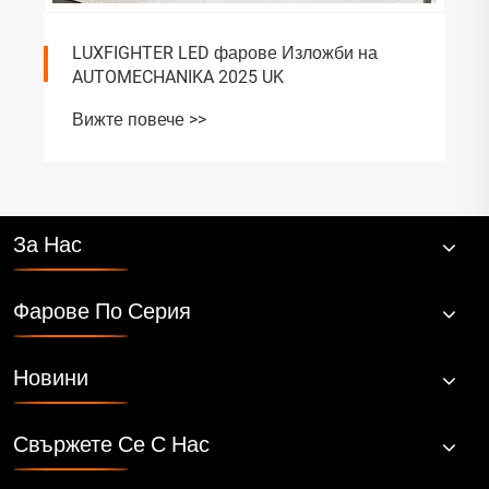
LUXFIGHTER LED фарове Изложби на
AUTOMECHANIKA 2025 UK
Вижте повече >>
За Нас
Фарове По Серия
Новини
Свържете Се С Нас